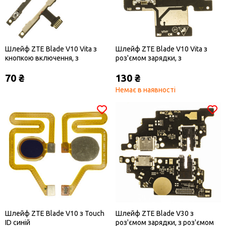
Шлейф ZTE Blade V10 Vita з
Шлейф ZTE Blade V10 Vita з
кнопкою включення, з
роз'ємом зарядки, з
кнопками гучності
мікрофоном
70 ₴
130 ₴
Немає в наявності
Шлейф ZTE Blade V10 з Touch
Шлейф ZTE Blade V30 з
ID синій
роз'ємом зарядки, з роз'ємом