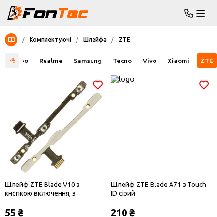
/
Комплектуючі
/
Шлейфа
/
ZTE
a
Oppo
Realme
Samsung
Tecno
Vivo
Xiaomi
ZTE
Шлейф ZTE Blade V10 з
Шлейф ZTE Blade A71 з Touch
кнопкою включення, з
ID сірий
кнопками гучності
55 ₴
210 ₴