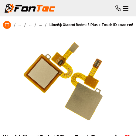
/
...
/
...
/
...
/
Шлейф Xiaomi Redmi 5 Plus з Touch ID золотий