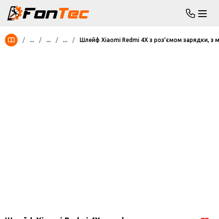
/
...
/
...
/
...
/
Шлейф Xiaomi Redmi 4X з роз'ємом зарядки, з