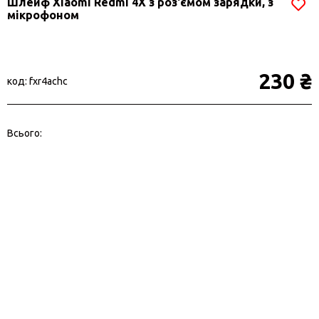
Шлейф Xiaomi Redmi 4X з роз'ємом зарядки, з
мікрофоном
230 ₴
код: fxr4achc
Всього: