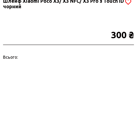
Шлейф Xiaomi Poco X3/ X3 NFC/ X3 Pro з Touch ID
чорний
300 ₴
Всього: