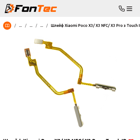
/
...
/
...
/
...
/
Шлейф Xiaomi Poco X3/ X3 NFC/ X3 Pro з Touch 