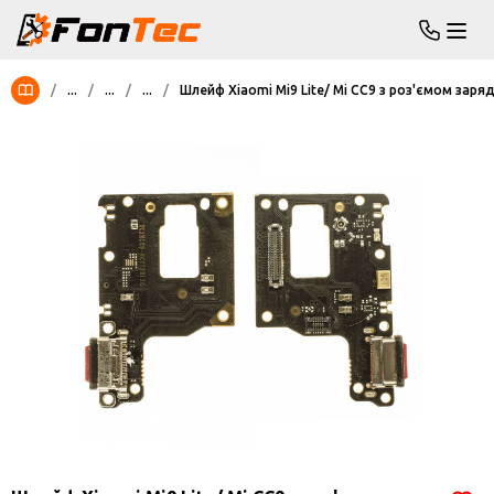
/
...
/
...
/
...
/
Шлейф Xiaomi Mi9 Lite/ Mi CC9 з роз'ємом заря