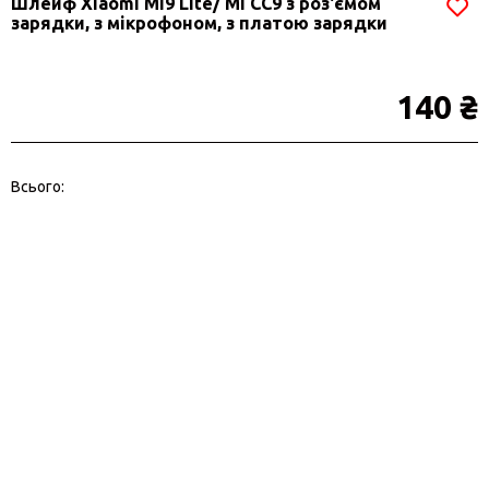
Шлейф Xiaomi Mi9 Lite/ Mi CC9 з роз'ємом
зарядки, з мікрофоном, з платою зарядки
140 ₴
Всього: