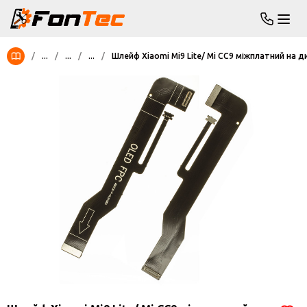
/
...
/
...
/
...
/
Шлейф Xiaomi Mi9 Lite/ Mi CC9 міжплатний на д