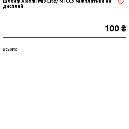
Шлейф Xiaomi Mi9 Lite/ Mi CC9 міжплатний на
дисплей
100 ₴
Всього: