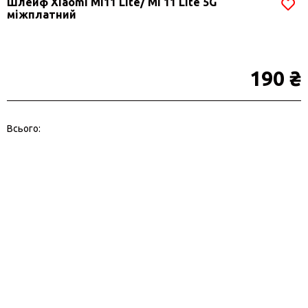
Шлейф Xiaomi Mi11 Lite/ Mi 11 Lite 5G
міжплатний
190 ₴
Всього: