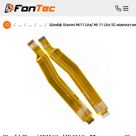
/
...
/
...
/
...
/
Шлейф Xiaomi Mi11 Lite/ Mi 11 Lite 5G міжплатн