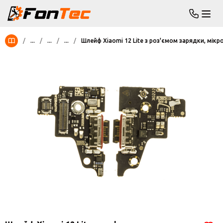
/
...
/
...
/
...
/
Шлейф Xiaomi 12 Lite з роз'ємом зарядки, мік