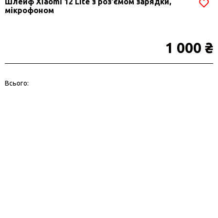
Шлейф Xiaomi 12 Lite з роз'ємом зарядки,
мікрофоном
1 000 ₴
Всього: