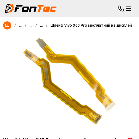
/
...
/
...
/
...
/
Шлейф Vivo X60 Pro міжплатний на дисплей