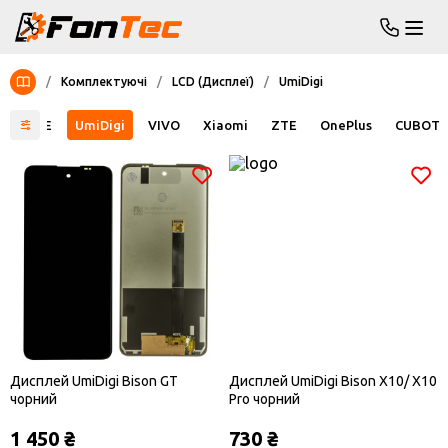
/
Комплектуючі
/
LCD (Дисплеї)
/
UmiDigi
ULEFONE
UmiDigi
VIVO
Xiaomi
ZTE
OnePlus
CUBOT
Дисплей UmiDigi Bison GT
Дисплей UmiDigi Bison X10/ X10
чорний
Pro чорний
1 450 ₴
730 ₴