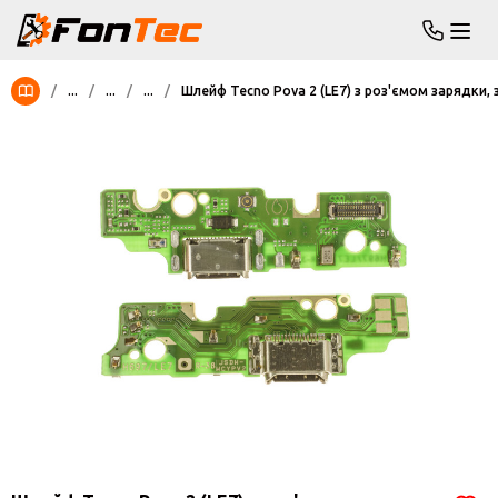
/
...
/
...
/
...
/
Шлейф Tecno Pova 2 (LE7) з роз'ємом зарядки,