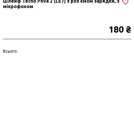
Шлейф Tecno Pova 2 (LE7) з роз'ємом зарядки, з
мікрофоном
180 ₴
Всього: