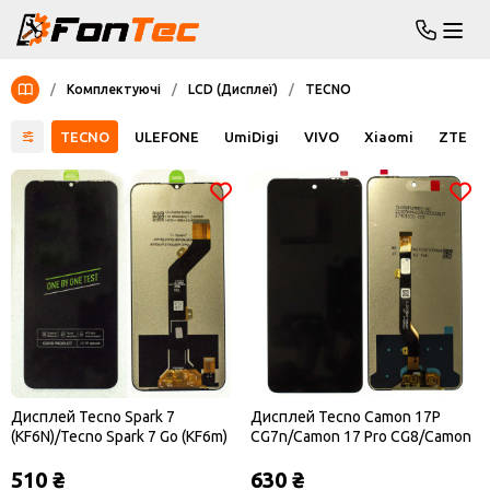
/
Комплектуючі
/
LCD (Дисплеї)
/
TECNO
SUNG
TECNO
ULEFONE
UmiDigi
VIVO
Xiaomi
ZTE
Дисплей Tecno Spark 7
Дисплей Tecno Camon 17P
(KF6N)/Tecno Spark 7 Go (KF6m)
CG7n/Camon 17 Pro CG8/Camon
чорний
18 CH6n/Camon 18P
510 ₴
630 ₴
CH7n/Camon 18T чорний