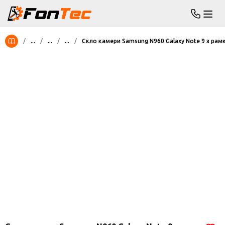
/
...
/
...
/
...
/
Скло камери Samsung N960 Galaxy Note 9 з рам