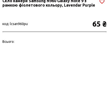
Скло камери Samsung N960 Galaxy Note 9 з
рамкою фіолетового кольору, Lavendar Purple
65 ₴
код: lcsan960pu
Всього: