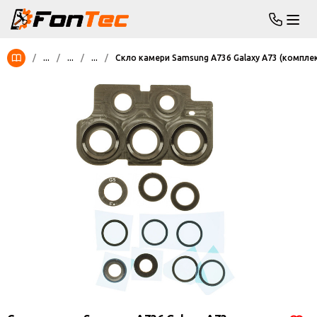
/
...
/
...
/
...
/
Скло камери Samsung A736 Galaxy A73 (компле