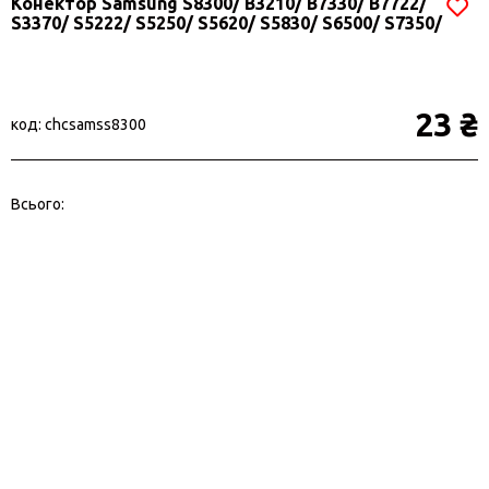
Конектор Samsung S8300/ B3210/ B7330/ B7722/
S3370/ S5222/ S5250/ S5620/ S5830/ S6500/ S7350/
S7550/
23 ₴
код: chcsamss8300
Всього: