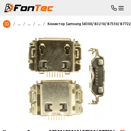
/
...
/
...
/
...
/
Конектор Samsung S8300/ B3210/ B7330/ B7722/ 