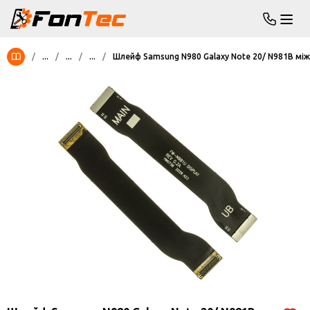
/
...
/
...
/
...
/
Шлейф Samsung N980 Galaxy Note 20/ N981B мі