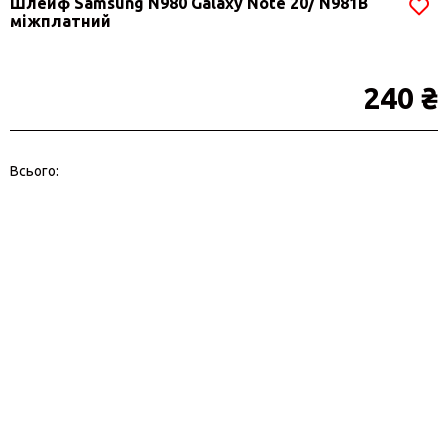
Шлейф Samsung N980 Galaxy Note 20/ N981B
міжплатний
240 ₴
Всього: