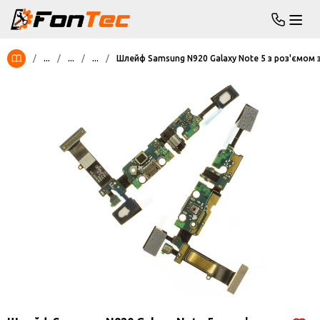
/
...
/
...
/
...
/
Шлейф Samsung N920 Galaxy Note 5 з роз'ємом 