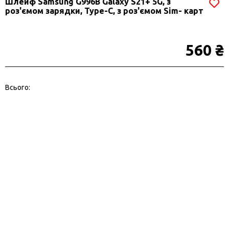
Шлейф Samsung G996B Galaxy S21+ 5G, з
роз'ємом зарядки, Type-C, з роз'ємом Sim- карт
560 ₴
Всього: