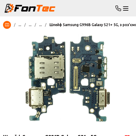
/
...
/
...
/
...
/
Шлейф Samsung G996B Galaxy S21+ 5G, з роз'ємо