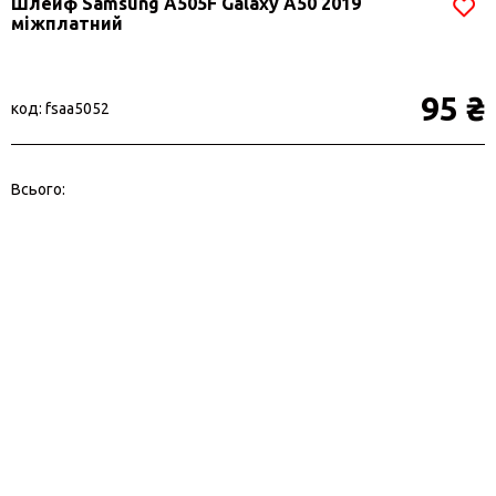
Шлейф Samsung A505F Galaxy A50 2019
міжплатний
95 ₴
код: fsaa5052
Всього: