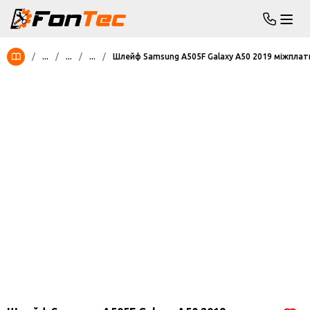
/
...
/
...
/
...
/
Шлейф Samsung A505F Galaxy A50 2019 міжплат