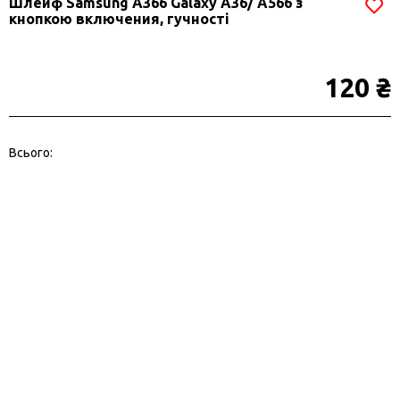
Шлейф Samsung A366 Galaxy A36/ A566 з
кнопкою включения, гучності
120 ₴
Всього: