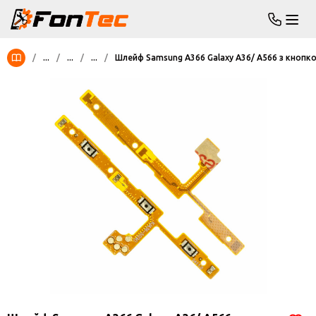
/
...
/
...
/
...
/
Шлейф Samsung A366 Galaxy A36/ A566 з кнопко