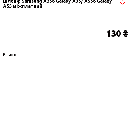
Шлейф Samsung A356 Galaxy A35/ A556 Galaxy
A55 міжплатний
130 ₴
Всього: