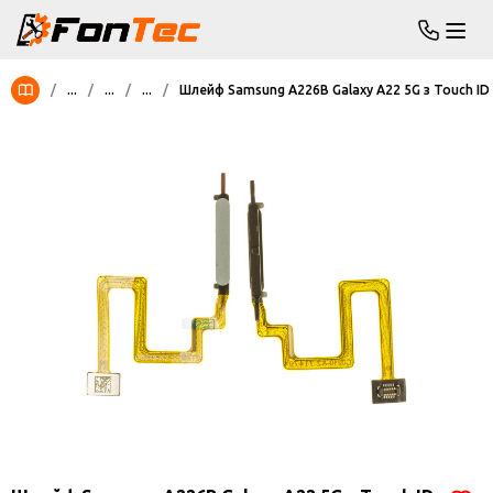
/
...
/
...
/
...
/
Шлейф Samsung A226B Galaxy A22 5G з Touch ID