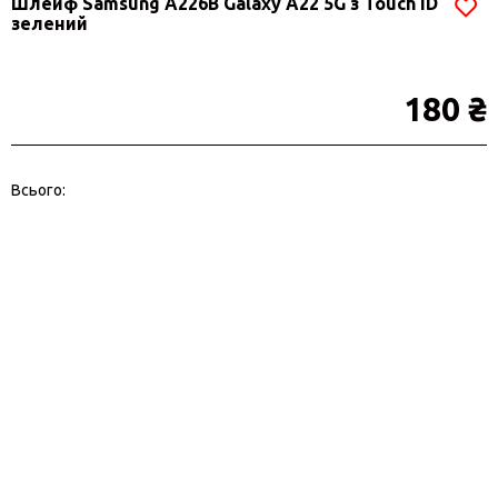
Шлейф Samsung A226B Galaxy A22 5G з Touch ID
зелений
180 ₴
Всього: