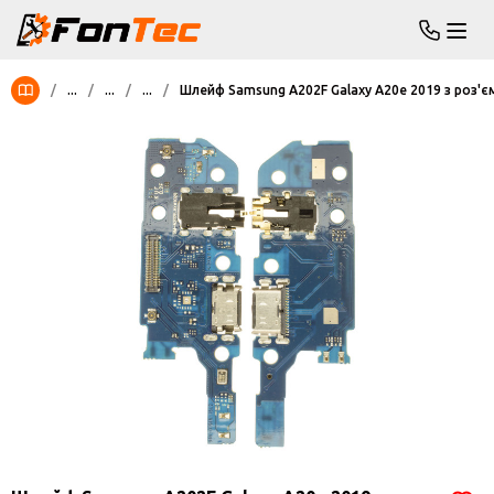
/
...
/
...
/
...
/
Шлейф Samsung A202F Galaxy A20e 2019 з роз'є