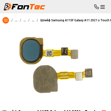
/
...
/
...
/
...
/
Шлейф Samsung A115F Galaxy A11 2021 з Touch I