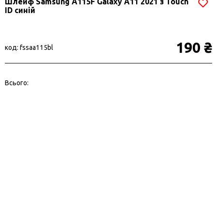
Шлейф Samsung A115F Galaxy A11 2021 з Touch
ID синій
190 ₴
код: fssaa115bl
Всього: