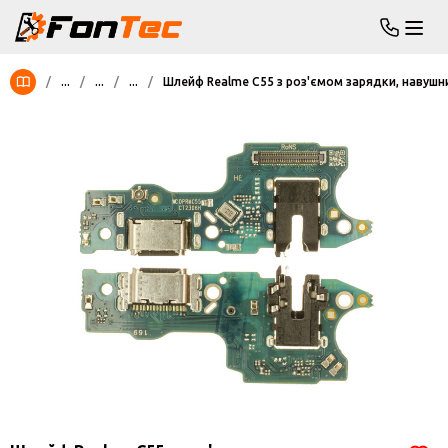
/
...
/
...
/
...
/
Шлейф Realme C55 з роз'ємом зарядки, навушн