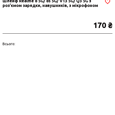
Шлейф Realme 8 5G/ 8s 5G/ V13 5G/ Q3 5G з
роз'ємом зарядки, навушників, з мікрофоном
170 ₴
Всього: