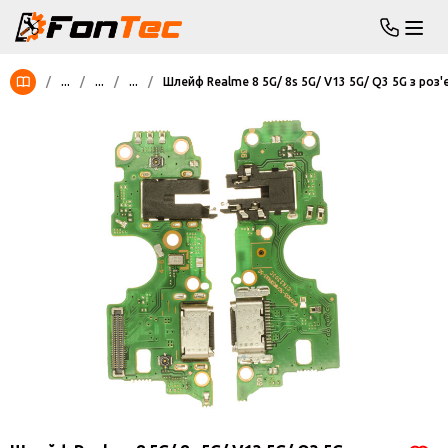
/
...
/
...
/
...
/
Шлейф Realme 8 5G/ 8s 5G/ V13 5G/ Q3 5G з роз