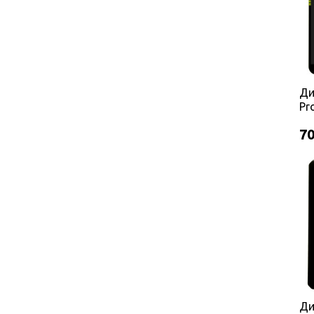
Ди
Pr
чо
70
Ди