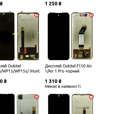
 ₴
1 250 ₴
лей Oukitel
Дисплей Oukitel F150 Air
/WP15/WP15s/ iHunt
1/Air 1 Pro чорний
n p15000 pro чорний
0 ₴
1 310 ₴
Немає в наявності