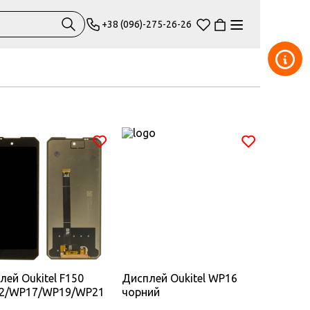
+38 (096)-275-26-26
лей Oukitel F150
Дисплей Oukitel WP16
2/WP17/WP19/WP21
чорний
ий