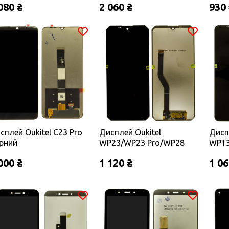
080 ₴
2 060 ₴
930
сплей Oukitel C23 Pro
Дисплей Oukitel
Дисп
рний
WP23/WP23 Pro/WP28
WP13
чорний
Tita
000 ₴
1 120 ₴
1 06