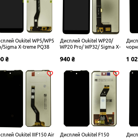
сплей Oukitel WP5/WP5
Дисплей Oukitel WP20/
Дисп
o/Sigma X-treme PQ38
WP20 Pro/ WP32/ Sigma X-
чорн
рний
treme PQ18 чорний
0 ₴
940 ₴
1 02
сплей Oukitel IIIF150 Air
Дисплей Oukitel F150
Дисп