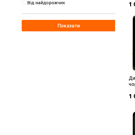
Від найдорожчих
1 
Показати
Ди
чо
1 