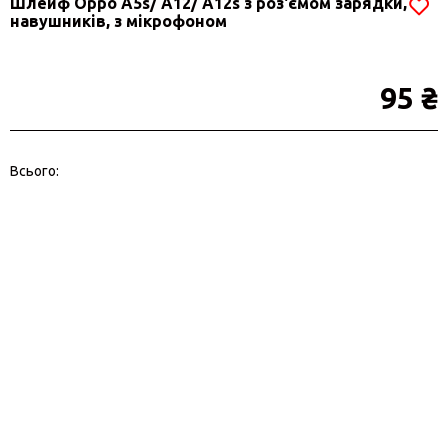
Шлейф Oppo A5s/ A12/ A12s з роз'ємом зарядки,
навушників, з мікрофоном
95 ₴
Всього: