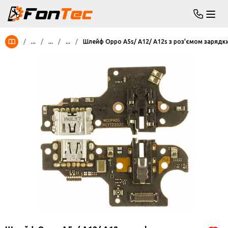
/
...
/
...
/
...
/
Шлейф Oppo A5s/ A12/ A12s з роз'ємом зарядки