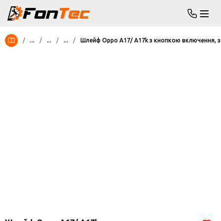
/
...
/
...
/
...
/
Шлейф Oppo A17/ A17k з кнопкою включення, з