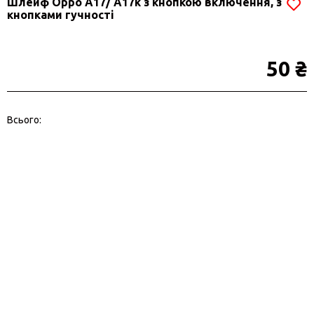
Шлейф Oppo A17/ A17k з кнопкою включення, з
кнопками гучності
50 ₴
Всього: