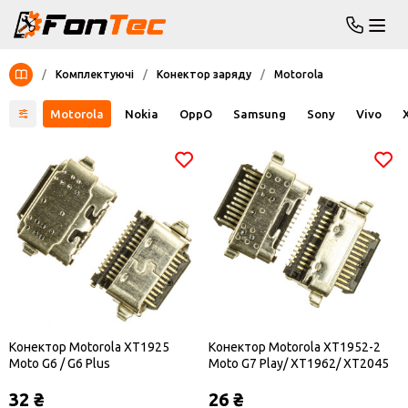
/
Комплектуючі
/
Конектор заряду
/
Motorola
Meizu
Motorola
Nokia
OppO
Samsung
Sony
Vivo
Конектор Motorola XT1925
Конектор Motorola XT1952-2
Moto G6 / G6 Plus
Moto G7 Play/ XT1962/ XT2045
Moto G8/ XT2087 Moto G9 Plus,
32 ₴
26 ₴
USB Type-C