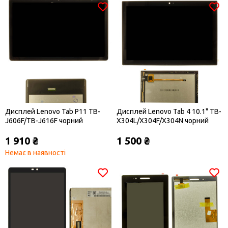
Дисплей Lenovo Tab P11 TB-
Дисплей Lenovo Tab 4 10.1" TB-
J606F/TB-J616F чорний
X304L/X304F/X304N чорний
1 910 ₴
1 500 ₴
Немає в наявності