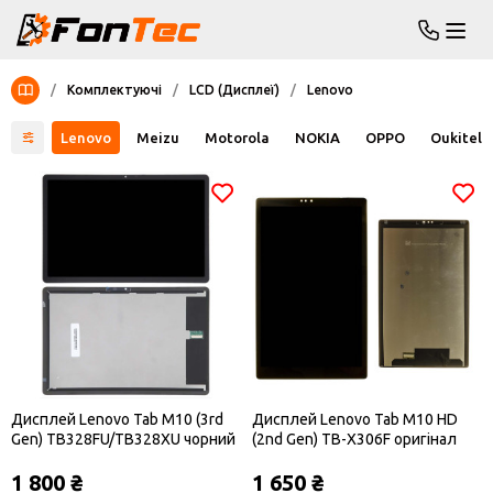
/
Комплектуючі
/
LCD (Дисплеї)
/
Lenovo
nfinix
Lenovo
Meizu
Motorola
NOKIA
OPPO
Oukitel
Дисплей Lenovo Tab M10 (3rd
Дисплей Lenovo Tab M10 HD
Gen) TB328FU/TB328XU чорний
(2nd Gen) TB-X306F оригінал
PRC
1 800 ₴
1 650 ₴