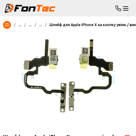
/
...
/
...
/
...
/
Шлейф для Apple iPhone X на кнопку увімк./ ви