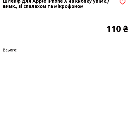
Шлейф для Apple iPhone X на кнопку увімк./
вимк., зі спалахом та мікрофоном
110 ₴
Всього: