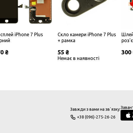
сплей iPhone 7 Plus
Скло камери iPhone 7 Plus
Шлей
рний
+ рамка
роз'
мікр
0 ₴
55 ₴
300
(ориг
Немає в наявності
Заван
Завжди з вами на зв`язку:
+38 (096)-275-26-26