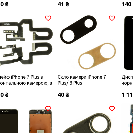
0 ₴
41 ₴
140
ейф iPhone 7 Plus з
Скло камери iPhone 7
Дисп
онтальною камерою, з
Plus/ 8 Plus
чорн
тчиком наближення, з
0 ₴
40 ₴
1 11
крофоном