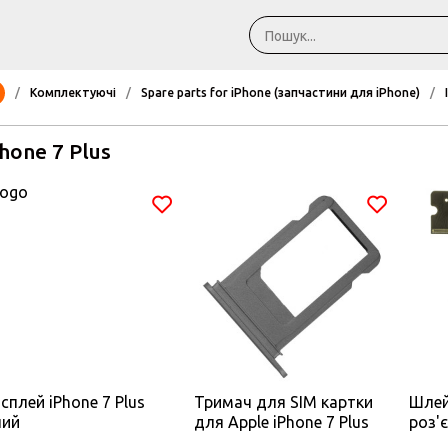
/
Комплектуючі
/
Spare parts for iPhone (запчастини для iPhone)
/
hone 7 Plus
сплей iPhone 7 Plus
Тримач для SIM картки
Шлей
лий
для Apple iPhone 7 Plus
роз'
чорний матовий
мікр