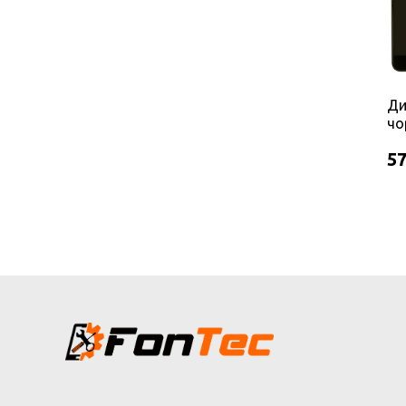
Ди
чо
57