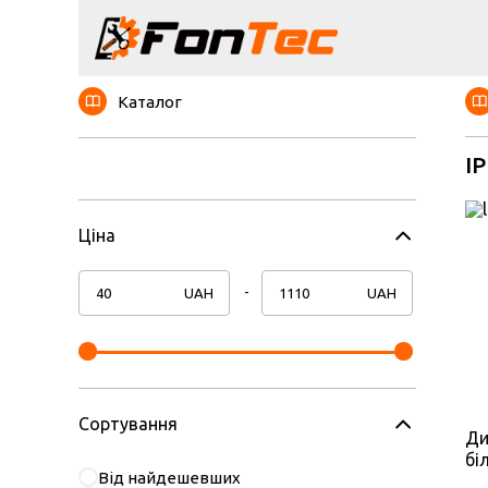
Каталог
IP
Ціна
UAH
UAH
Сортування
Ди
бі
Від найдешевших