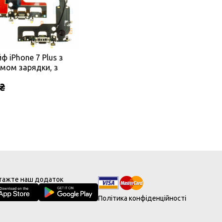
ф iPhone 7 Plus з
ємом зарядки, з
офоном чорний
 ₴
інал PRC)
тажте наш додаток
Політика конфіденційності