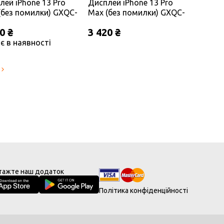
лей iPhone 13 Pro
Дисплей iPhone 13 Pro
(без помилки) GXQC-
Max (без помилки) GXQC-
 SOFT Service Pack
IN CELL FHD Service Pack
0 ₴
3 420 ₴
є в наявності
тажте наш додаток
Політика конфіденційності