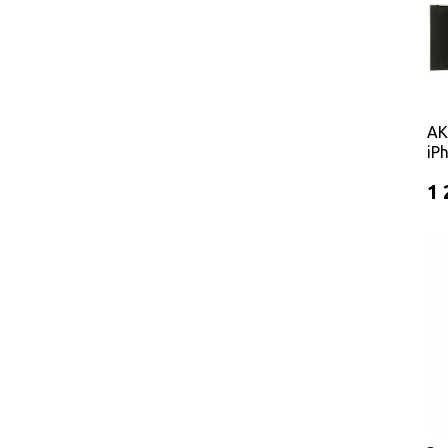
АК
iP
Ma
1 