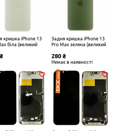
я кришка iPhone 13
Задня кришка iPhone 13
Max біла (великий
Pro Max зелена (великий
 під камеру)
виріз під камеру)
 ₴
280 ₴
ІНАЛ
Немає в наявності