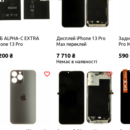
Б ALPHA-C EXTRA
Дисплей iPhone 13 Pro
Задн
hone 13 Pro
Max переклей
Pro 
x/4352mAh
виріз
200 ₴
7 710 ₴
590
ОРИГ
Немає в наявності