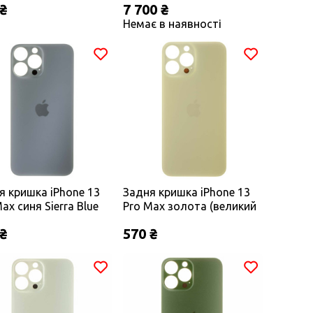
 ₴
7 700 ₴
Немає в наявності
я кришка iPhone 13
Задня кришка iPhone 13
ax синя Sierra Blue
Pro Max золота (великий
кий виріз під
виріз під камеру) оригінал
 ₴
570 ₴
ру) ОРИГІНАЛ