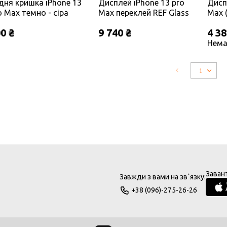
дня кришка iPhone 13
Дисплей iPhone 13 pro
Дисп
o Max темно - сіра
Max переклей REF Glass
Max 
aphite (великий виріз
OLED
0 ₴
9 740 ₴
4 38
д камеру) ОРИГІНАЛ
Нема
Заван
Завжди з вами на зв`язку:
+38 (096)-275-26-26