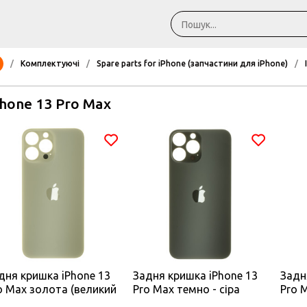
/
Комплектуючі
/
Spare parts for iPhone (запчастини для iPhone)
/
Phone 13 Pro Max
дня кришка iPhone 13
Задня кришка iPhone 13
Задн
o Max золота (великий
Pro Max темно - сіра
Pro 
різ під камеру)
Graphite (великий виріз
виріз