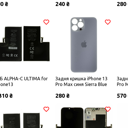
0 ₴
240 ₴
280
під камеру)
Б ALPHA-C ULTIMA for
Задня кришка iPhone 13
Задн
hone13
Pro Max синя Sierra Blue
Pro M
oMax/4660mAh Original
(великий виріз під
(вели
310 ₴
280 ₴
570
камеру)
каме