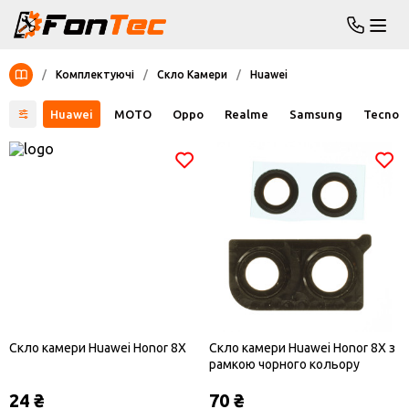
/
Комплектуючі
/
Скло Камери
/
Huawei
Huawei
MOTO
Oppo
Realme
Samsung
Tecno
Скло камери Huawei Honor 8X
Скло камери Huawei Honor 8X з
рамкою чорного кольору
24 ₴
70 ₴