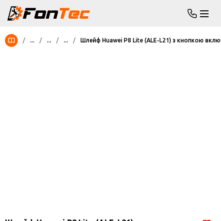
/
...
/
...
/
...
/
Шлейф Huawei P8 Lite (ALE-L21) з кнопкою вклю