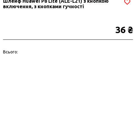
Шлейф Huawei P8 Lite (ALE-L21) з кнопкою
включення, з кнопками гучності
36 ₴
Всього: