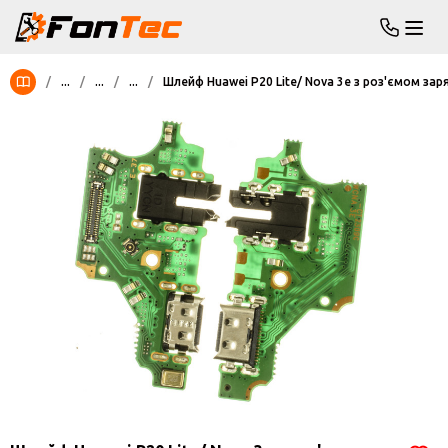
/
...
/
...
/
...
/
Шлейф Huawei P20 Lite/ Nova 3e з роз'ємом зар