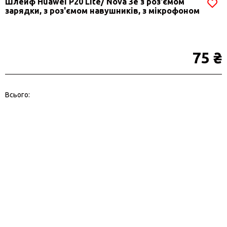
Шлейф Huawei P20 Lite/ Nova 3e з роз'ємом
зарядки, з роз'ємом навушників, з мікрофоном
75 ₴
Всього: