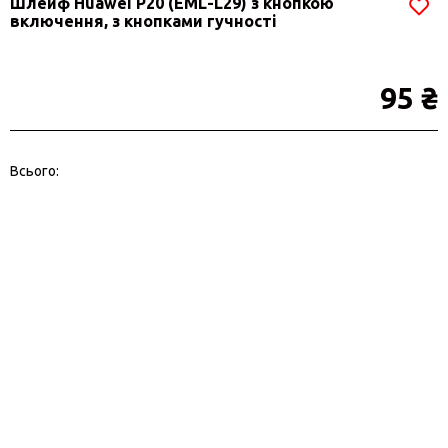
Шлейф Huawei P20 (EML-L29) з кнопкою
включення, з кнопками гучності
95 ₴
Всього: