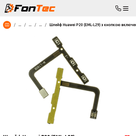
/
...
/
...
/
...
/
Шлейф Huawei P20 (EML-L29) з кнопкою включен