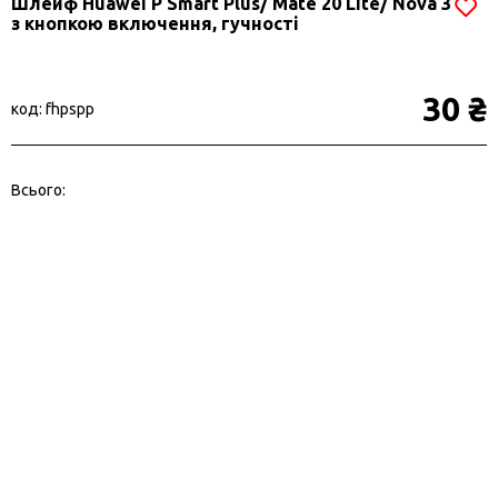
Шлейф Huawei P Smart Plus/ Mate 20 Lite/ Nova 3
з кнопкою включення, гучності
30 ₴
код: fhpspp
Всього: