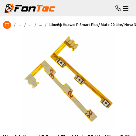
/
...
/
...
/
...
/
Шлейф Huawei P Smart Plus/ Mate 20 Lite/ Nova 